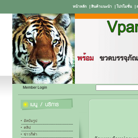
หน้าหลัก
|
สินค้าแนะนำ
|
โปรโมชั่น
|
Member Login
•
อัลบัมรูป
•
คลิป
•
ข่าวกีฬา